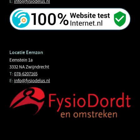
E
:
info@fysiodelus.nl
Locatie Eemzon
Eemstein 1a
3332 NA Zwijndrecht
T
:
078-6207165
E
:
info@fysiodelus.nl