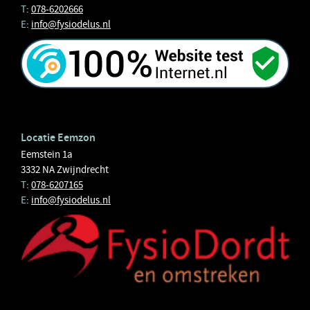
T
:
078-6202666
E
:
info@fysiodelus.nl
Locatie Eemzon
Eemstein 1a
3332 NA Zwijndrecht
T
:
078-6207165
E
:
info@fysiodelus.nl