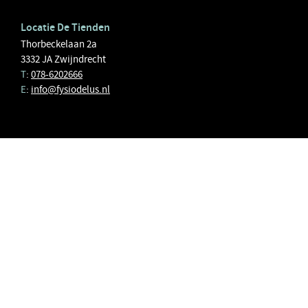
Locatie De Tienden
Thorbeckelaan 2a
3332 JA Zwijndrecht
T
:
078-6202666
E
:
info@fysiodelus.nl