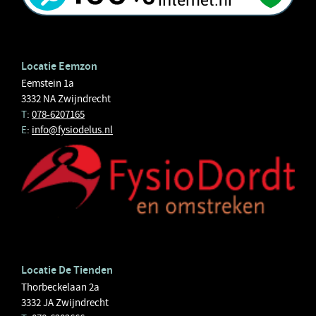
Locatie Eemzon
Eemstein 1a
3332 NA Zwijndrecht
T
:
078-6207165
E
:
info@fysiodelus.nl
Locatie De Tienden
Thorbeckelaan 2a
3332 JA Zwijndrecht