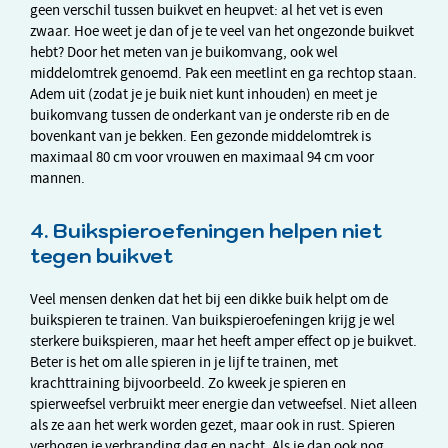
geen verschil tussen buikvet en heupvet: al het vet is even
zwaar. Hoe weet je dan of je te veel van het ongezonde buikvet
hebt? Door het meten van je buikomvang, ook wel
middelomtrek genoemd. Pak een meetlint en ga rechtop staan.
Adem uit (zodat je je buik niet kunt inhouden) en meet je
buikomvang tussen de onderkant van je onderste rib en de
bovenkant van je bekken. Een gezonde middelomtrek is
maximaal 80 cm voor vrouwen en maximaal 94 cm voor
mannen.
4. Buikspieroefeningen helpen niet
tegen buikvet
Veel mensen denken dat het bij een dikke buik helpt om de
buikspieren te trainen. Van buikspieroefeningen krijg je wel
sterkere buikspieren, maar het heeft amper effect op je buikvet.
Beter is het om alle spieren in je lijf te trainen, met
krachttraining bijvoorbeeld. Zo kweek je spieren en
spierweefsel verbruikt meer energie dan vetweefsel. Niet alleen
als ze aan het werk worden gezet, maar ook in rust. Spieren
verhogen je verbranding dag en nacht. Als je dan ook nog