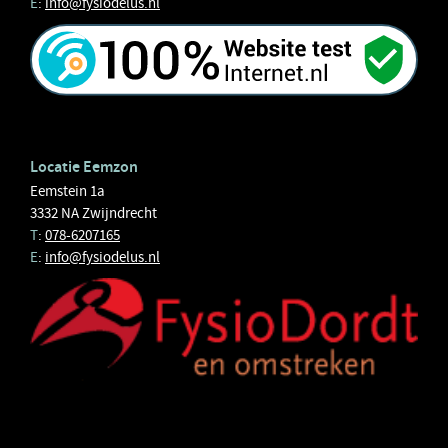
E
:
info@fysiodelus.nl
Locatie Eemzon
Eemstein 1a
3332 NA Zwijndrecht
T
:
078-6207165
E
:
info@fysiodelus.nl